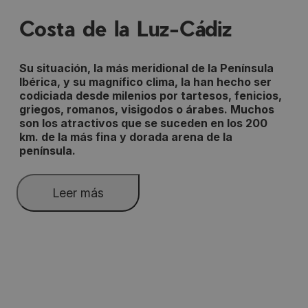
Costa de la Luz-Cádiz
Su situación, la más meridional de la Península
Ibérica, y su magnífico clima, la han hecho ser
codiciada desde milenios por tartesos, fenicios,
griegos, romanos, visigodos o árabes. Muchos
son los atractivos que se suceden en los 200
km. de la más fina y dorada arena de la
península.
Sanlúcar de Barrameda está asentada en la
desembocadura del Guadalquivir, cauce natural por
Leer más
donde han transcurrido importantes culturas y
civilizaciones que dejaron huellas imborrables. Tiene
una privilegiada situación frente al Parque Nacional de
Doñana, la más importante Reserva Biológica de
Recomendamos
España, que la configuran como punto ideal de partida
para el visitante que desee acceder a este espacio
natural. En su popular playa de Bajo de Guía se
celebran anualmente las
carreras de caballos.