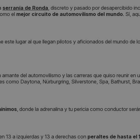
la
serranía de Ronda
, discreto y pasado por desapercibido i
como el
mejor circuito de automovilismo del mundo
. Sí, a
e este lugar al que llegan pilotos y aficionados del mundo de l
 amante del automovilismo y las carreras que quiso reunir en un
ales como Daytona, Nürburgring, Silverstone, Spa, Bathurst, Br
mínimos
, donde la adrenalina y tu pericia como conductor ser
 en 13 a izquierdas y 13 a derechas con
peraltes de hasta el