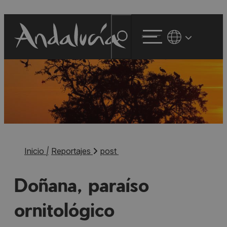
Inicio
|
Reportajes
post
Doñana, paraíso
ornitológico