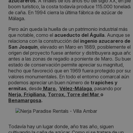
azucareros
. A finales de los años 60 del siglo XX, en ple
boom turístico, la costa todavía produce 115.000 tonelada
de caña. En 1994 cierra la última fábrica de azúcar de
Málaga.
Pero aún queda la huella de un patrimonio industrial más
que notable, como el
acueducto del Águila
. Aunque se
relaciona con la construcción del
ingenio azucarero de
San Joaquín
, elevado en Maro en 1889, posiblemente el
origen del proyecto fuese anterior y distribuyera agua año
antes a las zonas de regadío a poniente de Maro. Su buen
estado de conservación permite apreciar su magnitud,
hecho que favoreció que en 1969 fuera protegido por sus
valores monumentales. En todo el entorno comarcal aún
podemos apreciar un buen número de
trapiches y
ermitas
, desde
Maro
,
Vélez-Málaga
, pasando por
Nerja,
Frigiliana
,
Torrox
,
Torre del Mar
o
Benamargosa
.
Todavía hay un lugar donde, año tras año, siguen
cultivando la caña de azúcar. Como si se tratara de un