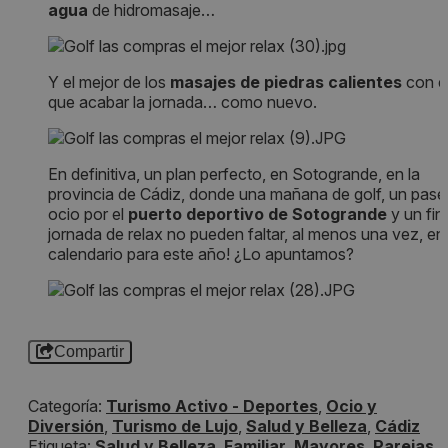
agua
de hidromasaje…
Y el mejor de los
masajes de piedras calientes
con e
que acabar la jornada… como nuevo.
En definitiva, un plan perfecto, en Sotogrande, en la
provincia de Cádiz, donde una mañana de golf, un pase
ocio por el
puerto deportivo de Sotogrande
y un fin
jornada de relax no pueden faltar, al menos una vez, en
calendario para este año! ¿Lo apuntamos?
Compartir
Categoría:
Turismo Activo - Deportes
,
Ocio y
Diversión
,
Turismo de Lujo
,
Salud y Belleza
,
Cádiz
Etiqueta:
Salud y Belleza
,
Familiar
,
Mayores
,
Parejas
,