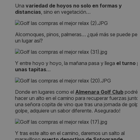
Una
variedad de hoyos no solo en formas y
distancias
, sino en vegetación…
Alcornoques, pinos, palmeras… ¿qué más se puede ped
un lugar así?
Y entre hoyo y hoyo, la mañana pasa y llega
el turno 
unas tapitas
…
Donde en lugares como el
Almenara Golf Club
podréi
hacer un alto en el camino para recuperar fuerzas junto
una señora copita de vino que tras una jornada de golp
golpe, adquiere un sabor diferente. Asegurado!
Y tras este alto en el camino, daremos un salto al
maravilloso
puerto deportivo de Sotogrande
.